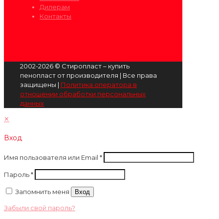
Дилерам
Контакты
2002-2026 © Стиропласт – купить
пенопласт от производителя | Все права
защищены |
Политика оператора в
отношении обработки персональных
данных
✕
Вход
Имя пользователя или Email
*
Пароль
*
Запомнить меня
Вход
Забыли свой пароль?