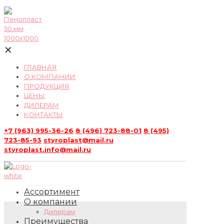
✕
ГЛАВНАЯ
О КОМПАНИИ
ПРОДУКЦИЯ
ЦЕНЫ
ДИЛЕРАМ
КОНТАКТЫ
+7 (963) 995-36-26
8 (496) 723-88-01
8 (495)
723-85-93
styroplast@mail.ru
styroplast.info@mail.ru
Ассортимент
О компании
Дилерам
Преимущества